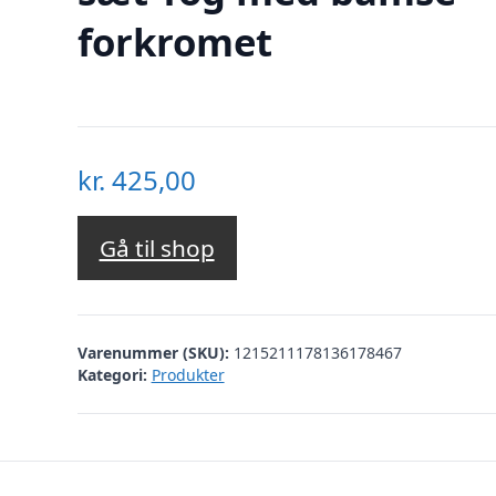
forkromet
kr.
425,00
Gå til shop
Varenummer (SKU):
1215211178136178467
Kategori:
Produkter