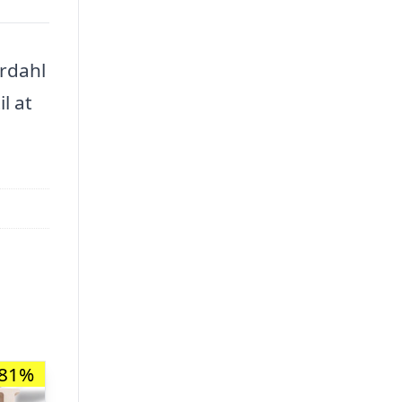
rdahl
l at
-81%