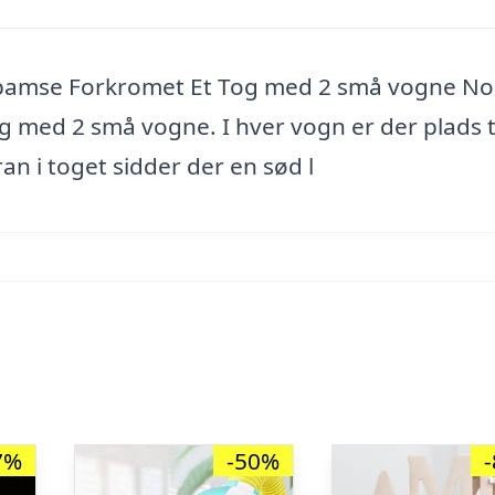
d bamse Forkromet Et Tog med 2 små vogne No
og med 2 små vogne. I hver vogn er der plads ti
ran i toget sidder der en sød l
7%
-50%