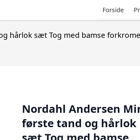
Forside
P
 og hårlok sæt Tog med bamse forkrome
Nordahl Andersen Mi
første tand og hårlok
sæt Tog med bamse