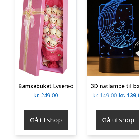
Bamsebuket Lyserød
3D natlampe til b
Den
kr.
249,00
kr.
149,00
kr.
139,
oprinde
pris
Gå til shop
Gå til shop
var:
kr. 149,