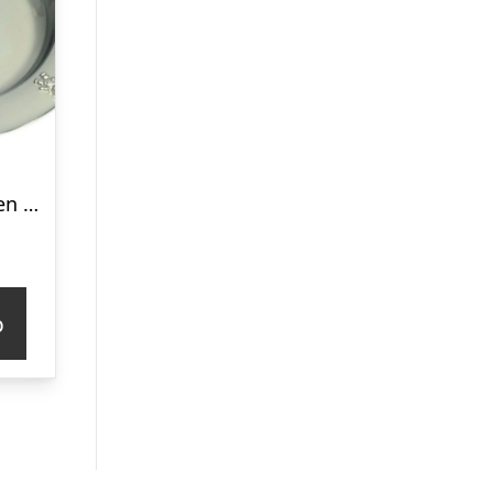
Nordahl Andersen Bamsebjørn Tallerken
p