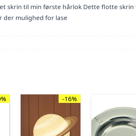
t skrin til min første hårlok Dette flotte skrin t
r der mulighed for lase
0%
-16%