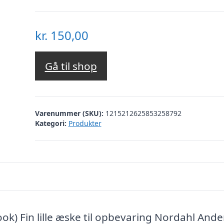
kr.
150,00
Gå til shop
Varenummer (SKU):
1215212625853258792
Kategori:
Produkter
ook) Fin lille æske til opbevaring Nordahl And