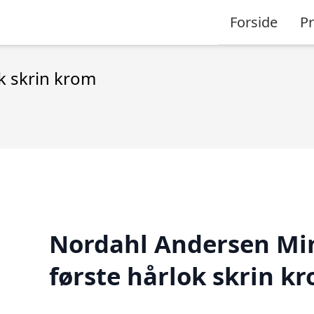
Forside
P
k skrin krom
Nordahl Andersen Mi
første hårlok skrin k