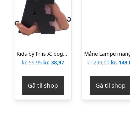
Kids by Friis Æ bogstav til navnetog – Flamingo
Den
Den
Den
kr.
59,95
kr.
38,97
kr.
299,00
kr.
149,
oprindelige
aktuelle
oprinde
pris
pris
pris
Gå til shop
Gå til shop
var:
er:
var:
kr. 59,95.
kr. 38,97.
kr. 299,