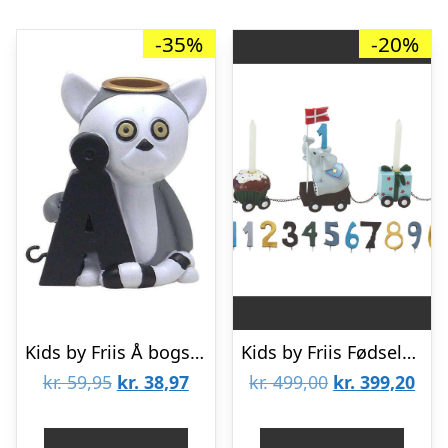
-35%
-20%
Kids by Friis Å bogstav til navnetog – Lemur
Kids by Friis Fødselsdagstog m. 9 tal – garder
Den
Den
Den
De
kr.
59,95
kr.
38,97
kr.
499,00
kr.
399,20
oprindelige
aktuelle
oprindelige
aktu
pris
pris
pris
pris