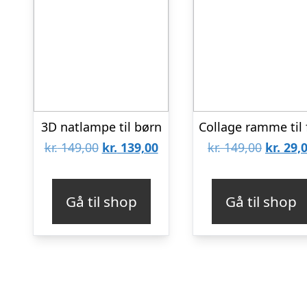
3D natlampe til børn
Den
Den
Den
kr.
149,00
kr.
139,00
kr.
149,00
kr.
29,
oprindelige
aktuelle
oprinde
pris
pris
pris
Gå til shop
Gå til shop
var:
er:
var:
kr. 149,00.
kr. 139,00.
kr. 149,