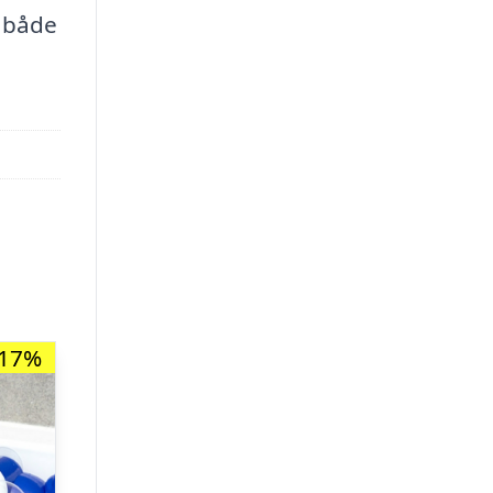
t både
-17%