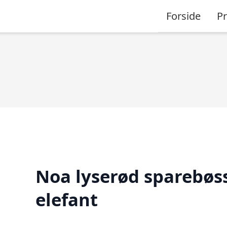
Forside
P
Noa lyserød sparebøs
elefant