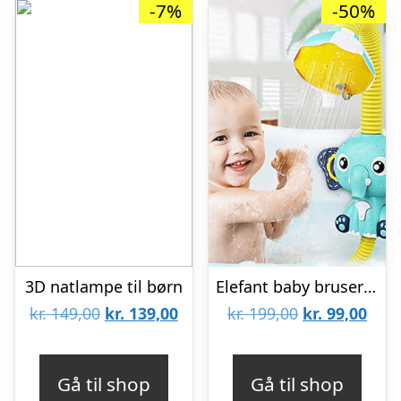
-7%
-50%
3D natlampe til børn
Elefant baby bruser til badekar
Den
Den
Den
Den
kr.
149,00
kr.
139,00
kr.
199,00
kr.
99,00
oprindelige
aktuelle
oprindelige
aktu
pris
pris
pris
pris
Gå til shop
Gå til shop
var:
er:
var:
er: